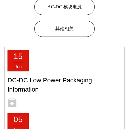
AC-DC 模块电源
其他相关
15
Jun
DC-DC Low Power Packaging
Information
05