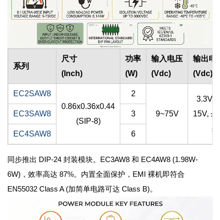
尺寸
功率
输入电压
输出电
系列
(Inch)
(W)
(Vdc)
(Vdc)
EC2SAW8
2
3.3V, 
0.86x0.36x0.44
EC3SAW8
3
9~75V
15V, ±5
(SIP-8)
±
EC4SAW8
6
同步推出 DIP-24 封装模块。EC3AW8 和 EC4AW8 (1.98W-
6W)，效率高达 87%。内置全面保护，EMI 裸机即符合
EN55032 Class A (加简单电路可达 Class B)。