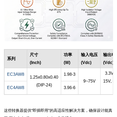
尺寸
功率
输入电压
输出电
系列
(Inch)
(W)
(Vdc)
(Vdc)
3.3V, 
EC3AW8
1.98-3
1.25x0.80x0.40
9~75V
15V, ±5
(DIP-24)
EC4AW8
3.96-6
±
这些转换器提供“即插即用”的高适应性解决方案，确保设计能真