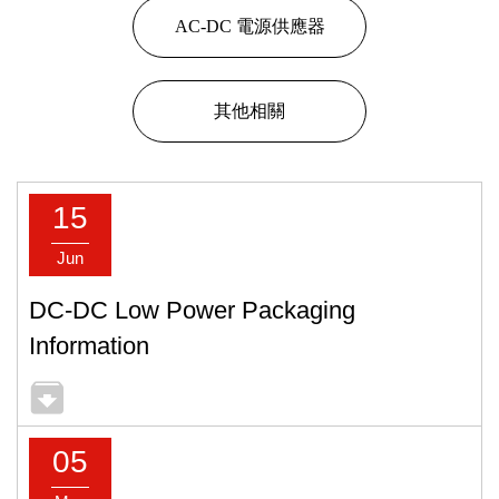
AC-DC 電源供應器
其他相關
15
Jun
DC-DC Low Power Packaging
Information
05