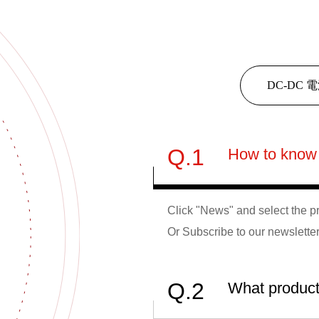
DC-DC
Q.1
How to know
Click "News" and select the pr
Or Subscribe to our newsletter
Q.2
What product