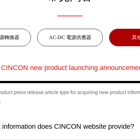
 電源轉換器
AC-DC 電源供應器
其
 CINCON new product launching announceme
oduct press release article type for acquiring new product infor
.
 information does CINCON website provide?